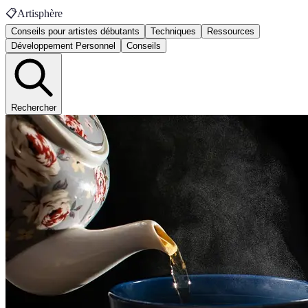
📋
Artisphère
Conseils pour artistes débutants
Techniques
Ressources
Développement Personnel
Conseils
Rechercher