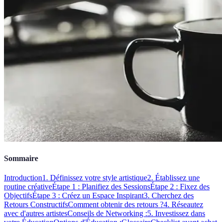
Sommaire
Introduction
1. Définissez votre style artistique
2. Établissez une
routine créative
Étape 1 : Planifiez des Sessions
Étape 2 : Fixez des
Objectifs
Étape 3 : Créez un Espace Inspirant
3. Cherchez des
Retours Constructifs
Comment obtenir des retours ?
4. Réseautez
avec d'autres artistes
Conseils de Networking :
5. Investissez dans