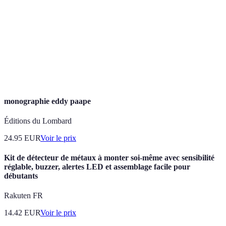
l'art.
Un retour sur une création, souvent utilisé pour
Feedback
améliorer des compétences.
L'acte de créer des contacts professionnels avec
Réseautage
d'autres personnes dans son domaine.
monographie eddy paape
Éditions du Lombard
24.95
EUR
Voir le prix
Kit de détecteur de métaux à monter soi-même avec sensibilité
réglable, buzzer, alertes LED et assemblage facile pour
débutants
Rakuten FR
14.42
EUR
Voir le prix