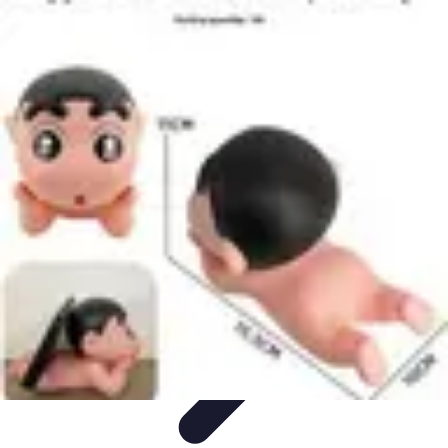
Artisphère
Tendances
Techniques
Comparatifs
Conseils
Développement
Personnel
Artisphère