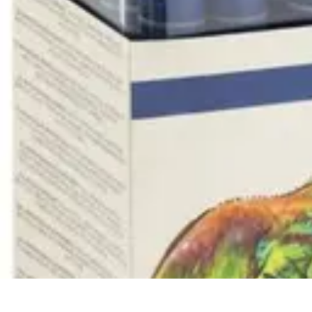
Artisphère
Tendances
Techniques
Comparatifs
Conseils
Développement Personnel
Artisphère