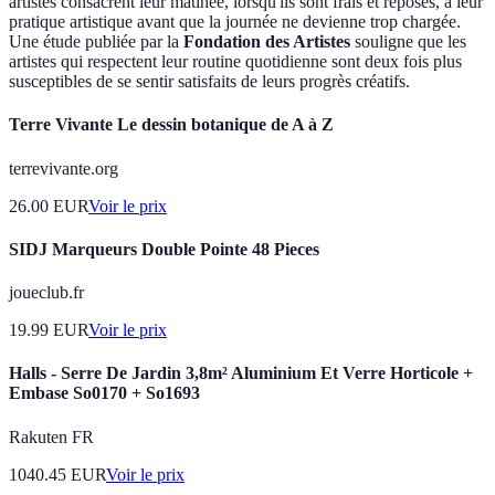
artistes consacrent leur matinée, lorsqu'ils sont frais et reposés, à leur
pratique artistique avant que la journée ne devienne trop chargée.
Une étude publiée par la
Fondation des Artistes
souligne que les
artistes qui respectent leur routine quotidienne sont deux fois plus
susceptibles de se sentir satisfaits de leurs progrès créatifs.
Terre Vivante Le dessin botanique de A à Z
terrevivante.org
26.00
EUR
Voir le prix
SIDJ Marqueurs Double Pointe 48 Pieces
joueclub.fr
19.99
EUR
Voir le prix
Halls - Serre De Jardin 3,8m² Aluminium Et Verre Horticole +
Embase So0170 + So1693
Rakuten FR
1040.45
EUR
Voir le prix