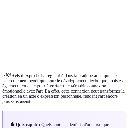
Pratique
Engagement régulier dans une activité créative, tel
artistique
que le dessin, la peinture ou le design.
Sources externes ou internes qui motivent et
Inspiration
influencent le processus créatif de l'artiste.
Capacité à maintenir une régularité dans la pratique
Discipline
artistique, essentielle à l'amélioration continue.
>
💡 Avis d'expert :
La régularité dans la pratique artistique n'est
pas seulement bénéfique pour le développement technique, mais est
également cruciale pour favoriser une véritable connexion
émotionnelle avec l'art. En effet, cette connexion peut transformer la
création en un acte d'expression personnelle, rendant l'art encore
plus satisfaisant.
🧠 Quiz rapide :
Quels sont les bienfaits d'une pratique