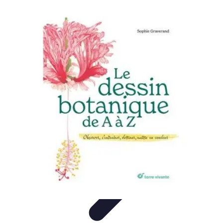
Artisphère
Tendances
Techniques
Comparatifs
Conseils
Développement
Personnel
Artisphère