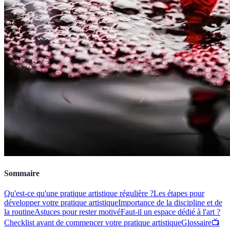
Sommaire
Qu'est-ce qu'une pratique artistique régulière ?
Les étapes pour
développer votre pratique artistique
Importance de la discipline et de
la routine
Astuces pour rester motivé
Faut-il un espace dédié à l'art ?
Checklist avant de commencer votre pratique artistique
Glossaire
📺