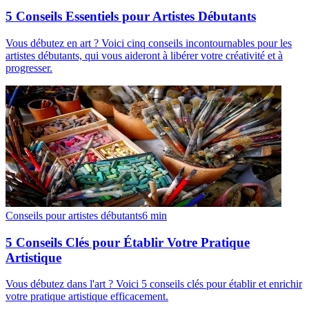
5 Conseils Essentiels pour Artistes Débutants
Vous débutez en art ? Voici cinq conseils incontournables pour les
artistes débutants, qui vous aideront à libérer votre créativité et à
progresser.
Conseils pour artistes débutants
6
min
5 Conseils Clés pour Établir Votre Pratique
Artistique
Vous débutez dans l'art ? Voici 5 conseils clés pour établir et enrichir
votre pratique artistique efficacement.