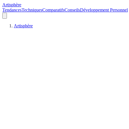
Artisphère
Tendances
Techniques
Comparatifs
Conseils
Développement Personnel
Artisphère