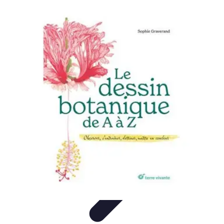
Artisphère
Tendances
Techniques
Comparatifs
Conseils
Développement
Personnel
Artisphère