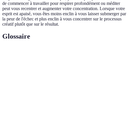
de commencer à travailler pour respirer profondément ou méditer
peut vous recentrer et augmenter votre concentration. Lorsque votre
esprit est apaisé, vous êtes moins enclin à vous laisser submerger par
la peur de l'échec et plus enclin à vous concentrer sur le processus
créatif plutôt que sur le résultat.
Glossaire
Terme
Définition
Mentalité
Croyance que les talents peuvent se développer avec
de
le temps grâce à l'effort et à l'apprentissage.
croissance
Pleine
Pratique de rester présent dans l'instant pour mieux
conscience
gérer le stress et l'anxiété.
Objectifs
Objectifs définis selon cinq critères : spécifique,
SMART
mesurable, atteignable, réaliste et temporel.