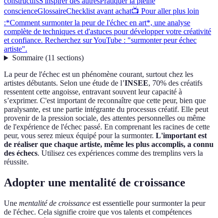
constructifs
S'inspirer des autres
Pratiquer la pleine
conscience
Glossaire
Checklist avant achat
📺 Pour aller plus loin
:*Comment surmonter la peur de l'échec en art*, une analyse
complète de techniques et d'astuces pour développer votre créativité
et confiance. Recherchez sur YouTube : "surmonter peur échec
artiste".
Sommaire
(
11
sections
)
La peur de l'échec est un phénomène courant, surtout chez les
artistes débutants. Selon une étude de l’
INSEE
, 70% des créatifs
ressentent cette angoisse, entravant souvent leur capacité à
s’exprimer. C'est important de reconnaître que cette peur, bien que
paralysante, est une partie intégrante du processus créatif. Elle peut
provenir de la pression sociale, des attentes personnelles ou même
de l'expérience de l'échec passé. En comprenant les racines de cette
peur, vous serez mieux équipé pour la surmonter.
L'important est
de réaliser que chaque artiste, même les plus accomplis, a connu
des échecs
. Utilisez ces expériences comme des tremplins vers la
réussite.
Adopter une mentalité de croissance
Une
mentalité de croissance
est essentielle pour surmonter la peur
de l'échec. Cela signifie croire que vos talents et compétences