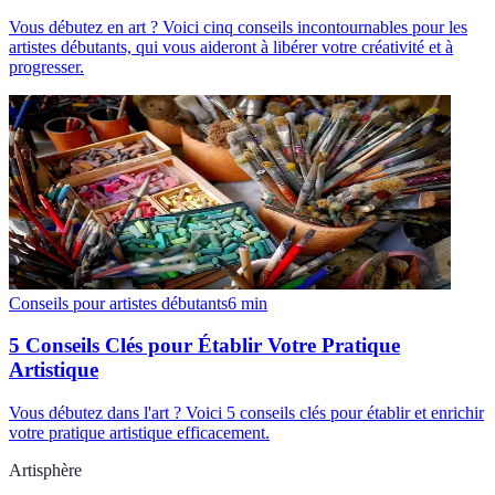
Vous débutez en art ? Voici cinq conseils incontournables pour les
artistes débutants, qui vous aideront à libérer votre créativité et à
progresser.
Conseils pour artistes débutants
6
min
5 Conseils Clés pour Établir Votre Pratique
Artistique
Vous débutez dans l'art ? Voici 5 conseils clés pour établir et enrichir
votre pratique artistique efficacement.
Artisphère