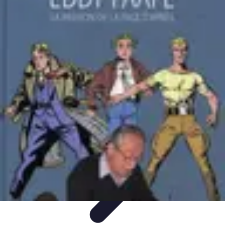
Artisphère
Tendances
Techniques
Comparatifs
Conseils
Développement
Personnel
Artisphère