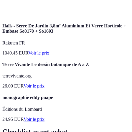
Routine
Ensemble d'habitudes régulières dédiées à la création
artistique
artistique.
Halls - Serre De Jardin 3,8m² Aluminium Et Verre Horticole +
Embase So0170 + So1693
Rakuten FR
1040.45
EUR
Voir le prix
Terre Vivante Le dessin botanique de A à Z
terrevivante.org
26.00
EUR
Voir le prix
monographie eddy paape
Éditions du Lombard
24.95
EUR
Voir le prix
Checklist avant achat