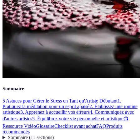
Sommaire
5 Astuces pour Gérer le Stress en Tant qu'Artiste Débutant
1.
Pratiquez la méditation pour un esprit apaisé
2. Établissez une routine
artistique
3. Apprenez à accueillir vos erreurs
4. Communiquez avec
d'autres artistes
5. Équilibrez votre vie personnelle et artistique
📺
Ressource Vidéo
Glossaire
Checklist avant achat
FAQ
Produits
recommandés
Sommaire
(
11
sections
)