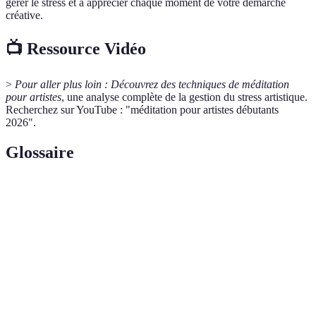
gérer le stress et à apprécier chaque moment de votre démarche
créative.
📺 Ressource Vidéo
>
Pour aller plus loin :
Découvrez des techniques de méditation
pour artistes
, une analyse complète de la gestion du stress artistique.
Recherchez sur YouTube : "méditation pour artistes débutants
2026".
Glossaire
Terme
Définition
Pratique de concentration et de relaxation pour
Méditation
améliorer le bien-être mental.
Échec
Reposant l'idée que les erreurs sont des opportunités
artistique
d'apprentissage dans le processus créatif.