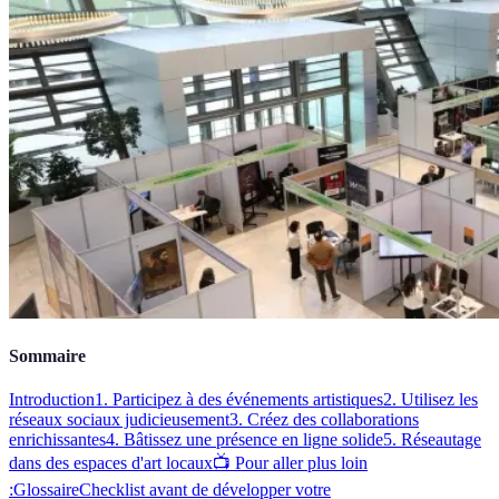
Sommaire
Introduction
1. Participez à des événements artistiques
2. Utilisez les
réseaux sociaux judicieusement
3. Créez des collaborations
enrichissantes
4. Bâtissez une présence en ligne solide
5. Réseautage
dans des espaces d'art locaux
📺 Pour aller plus loin
:
Glossaire
Checklist avant de développer votre