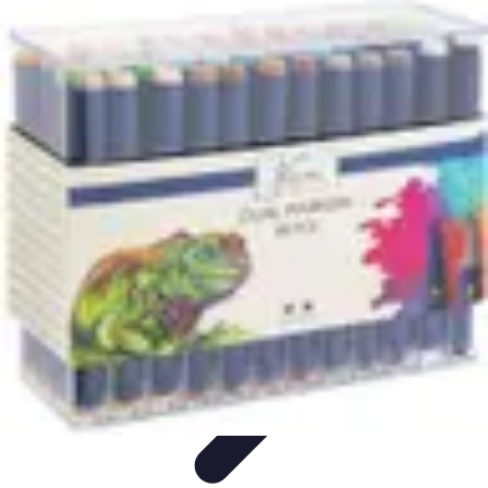
Artisphère
Tendances
Techniques
Comparatifs
Conseils
Développement
Personnel
Artisphère