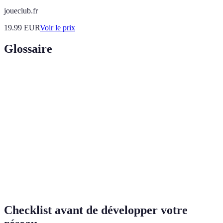
joueclub.fr
19.99
EUR
Voir le prix
Glossaire
Terme
Définition
Établir et renforcer des relations professionnelles
Réseautage
dans un domaine donné.
Collection de travaux d'un artiste, servant à
Portfolio
présenter ses compétences.
Travail en commun entre deux ou plusieurs
Collaboration
artistes sur un projet.
Checklist avant de développer votre