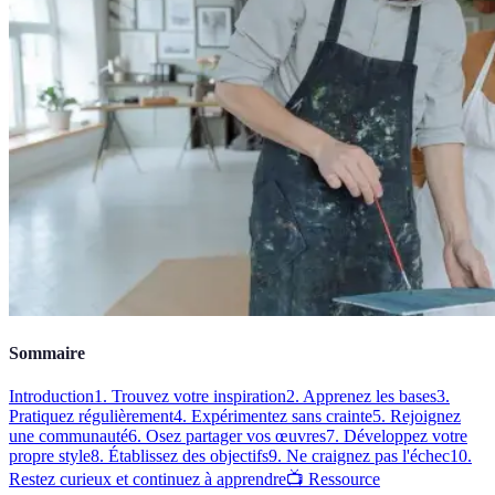
Sommaire
Introduction
1. Trouvez votre inspiration
2. Apprenez les bases
3.
Pratiquez régulièrement
4. Expérimentez sans crainte
5. Rejoignez
une communauté
6. Osez partager vos œuvres
7. Développez votre
propre style
8. Établissez des objectifs
9. Ne craignez pas l'échec
10.
Restez curieux et continuez à apprendre
📺 Ressource