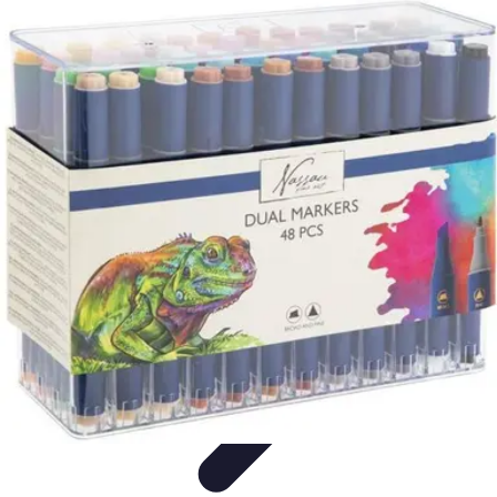
Artisphère
Tendances
Techniques
Comparatifs
Conseils
Développement
Personnel
Artisphère