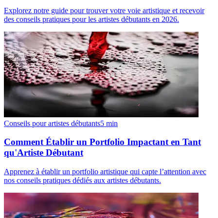
Explorez notre guide pour trouver votre voie artistique et recevoir
des conseils pratiques pour les artistes débutants en 2026.
Conseils pour artistes débutants
5
min
Comment Établir un Portfolio Impactant en Tant
qu'Artiste Débutant
Apprenez à établir un portfolio artistique qui capte l’attention avec
nos conseils pratiques dédiés aux artistes débutants.