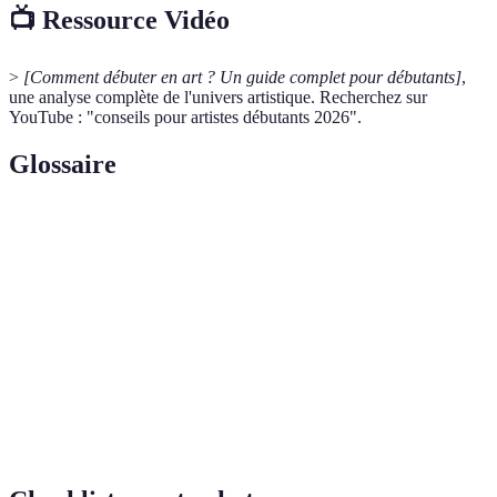
📺 Ressource Vidéo
>
[Comment débuter en art ? Un guide complet pour débutants]
,
une analyse complète de l'univers artistique. Recherchez sur
YouTube : "conseils pour artistes débutants 2026".
Glossaire
Terme
Définition
Processus d'activation de l'imagination qui conduit à
Inspiration
la création d'œuvres d'art.
Matériau ou outil utilisé pour créer une œuvre (ex.
Médium
peinture, crayon, sculpture).
Style
Manière personnelle d'exprimer ses idées artistiques.