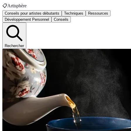
📋
Artisphère
Conseils pour artistes débutants
Techniques
Ressources
Développement Personnel
Conseils
Rechercher