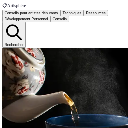
📋
Artisphère
Conseils pour artistes débutants
Techniques
Ressources
Développement Personnel
Conseils
Rechercher