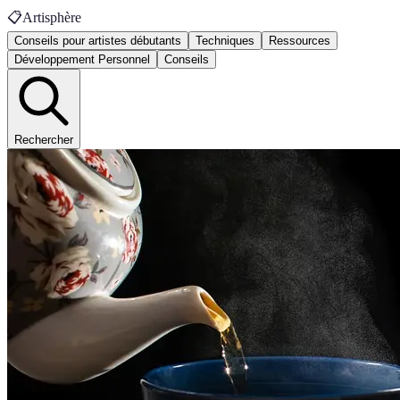
📋
Artisphère
Conseils pour artistes débutants
Techniques
Ressources
Développement Personnel
Conseils
Rechercher